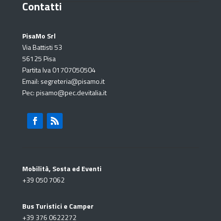
Contatti
PisaMo Srl
Via Battisti 53
56125 Pisa
Partita Iva 01707050504
Email: segreteria@pisamo.it
Pec: pisamo@pec.devitalia.it
Mobilità, Sosta ed Eventi
+39
050 7062
Bus Turistici e Camper
+39
376 0622272