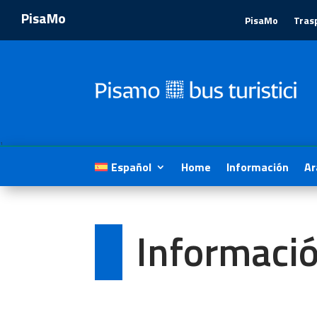
PisaMo
PisaMo
Tras
1
Español
Home
Información
Ar
Informaci